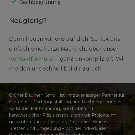
Dachbegrünung
Neugierig?
Dann freuen wir uns auf dich! Schick uns
einfach eine kurze Nachricht über unser
Kontaktformular
– ganz unkompliziert. Wir
melden uns schnell bei dir zurück.
Grüner Daumen GmbH ist Ihr zuverlässiger Partner für
Gartenbau, Gartengestaltung und Dachbegrünung in
Karlsruhe. Mit Erfahrung, Kreativität und
handwerklicher Präzision realisieren wir Projekte im
gesamten Raum Karlsruhe, Pforzheim, Bruchsal,
Bretten und Umgebung – von der individuellen