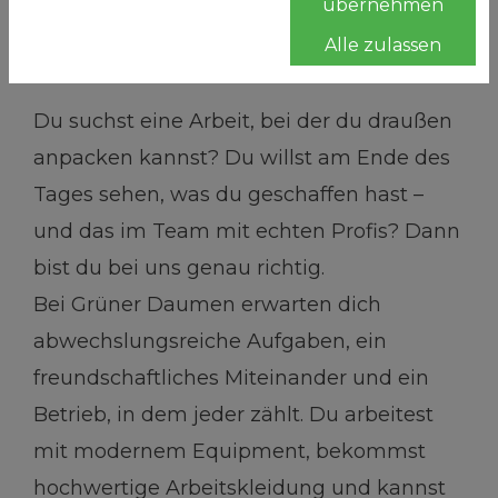
übernehmen
Warum du bei uns genau richtig
Alle zulassen
bist
Du suchst eine Arbeit, bei der du draußen
anpacken kannst? Du willst am Ende des
Tages sehen, was du geschaffen hast –
und das im Team mit echten Profis? Dann
bist du bei uns genau richtig.
Bei Grüner Daumen erwarten dich
abwechslungsreiche Aufgaben, ein
freundschaftliches Miteinander und ein
Betrieb, in dem jeder zählt. Du arbeitest
mit modernem Equipment, bekommst
hochwertige Arbeitskleidung und kannst