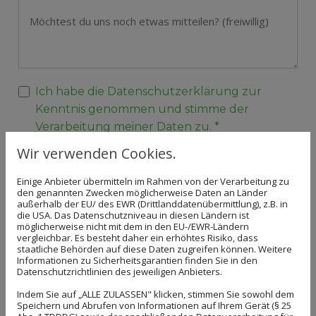
Ich habe die Datenschutzerklärung zur
Kenntnis genommen und stimme der
Verarbeitung meiner Daten zu. *
Wir verwenden Cookies.
Einige Anbieter übermitteln im Rahmen von der Verarbeitung zu
den genannten Zwecken möglicherweise Daten an Länder
außerhalb der EU/ des EWR (Drittlanddatenübermittlung), z.B. in
die USA. Das Datenschutzniveau in diesen Ländern ist
möglicherweise nicht mit dem in den EU-/EWR-Ländern
vergleichbar. Es besteht daher ein erhöhtes Risiko, dass
staatliche Behörden auf diese Daten zugreifen können. Weitere
Informationen zu Sicherheitsgarantien finden Sie in den
Datenschutzrichtlinien des jeweiligen Anbieters.
Grüner Daumen GmbH als
Indem Sie auf „ALLE ZULASSEN" klicken, stimmen Sie sowohl dem
Arbeitgeber
Speichern und Abrufen von Informationen auf Ihrem Gerät (§ 25